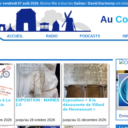
le
vendredi 07 août 2026
, Bonne fête à tous les
Gaétan
!
David Duchovny
est né(e
Au
Co
ACCUEIL
RADIO
PODCASTS
IN
o à Le
EXPOSITION : MARIÉS
Exposition « A la
is
2.0
découverte de Villard
de Honnecourt »
Emis
re 2026
jusqu'au 28 octobre 2026
jusqu'au 31 décembre 2026
La m