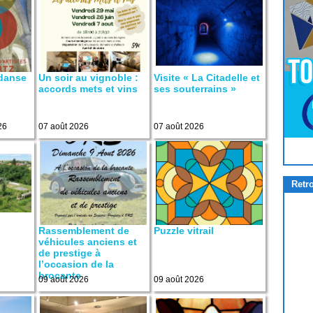
 danse
Un soir au vignoble :
Visite « La Citadelle et
accords mets et vins
ses souterrains »
26
07 août 2026
07 août 2026
Pour
Jouer
cliquez-ici
Retr
Rassemblement de
Puzzle vitrail
véhicules anciens et
de prestige à
l’occasion de la
brocante
09 août 2026
09 août 2026