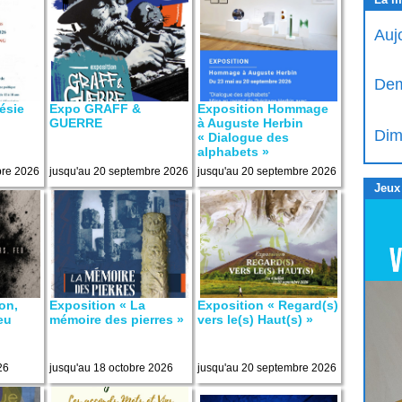
Auj
Dem
ésie
Expo GRAFF &
Exposition Hommage
GUERRE
à Auguste Herbin
Dim
« Dialogue des
alphabets »
bre 2026
jusqu'au 20 septembre 2026
jusqu'au 20 septembre 2026
Jeux
on,
Exposition « La
Exposition « Regard(s)
feu
mémoire des pierres »
vers le(s) Haut(s) »
26
jusqu'au 18 octobre 2026
jusqu'au 20 septembre 2026