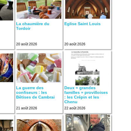
La chaumière du
Eglise Saint Louis
Tordoir
20 août 2026
20 août 2026
La guerre des
Deux « grandes
confiseurs : les
familles » provilloises
Bêtises de Cambrai
: les Crépin et les
Chenu
21 août 2026
22 août 2026