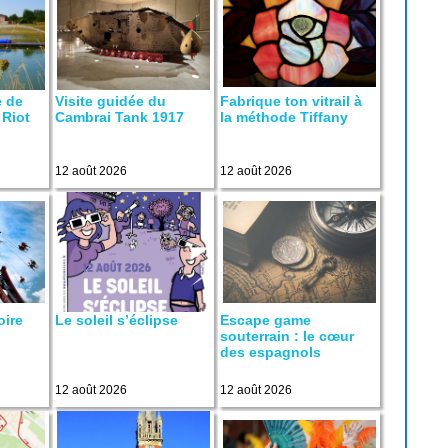
e de
Visite guidée du
Fabrique ton vitrail à
 Riot
Cambrai Tank 1917
la méthode Tiffany
12 août 2026
12 août 2026
oire
Le soleil s’éclipse
Escape game
souterrain : le cœur
des espagnols
12 août 2026
12 août 2026