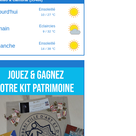
Ensoleillé
ourd'hui
10 / 27 °C
Eclaircies
ain
9 / 32 °C
Ensoleillé
anche
14 / 38 °C