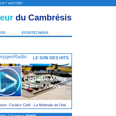
) le 7 août 1960
eur
du Cambrésis
FOS
ECOUTEZ-NOUS
LE SON DES HITS
Vous écoutez :
Pierre De Maere
Je Pense A Vous
sion: Couleur Café - La Matinale de l'été
étéo à Cambrai (59400)