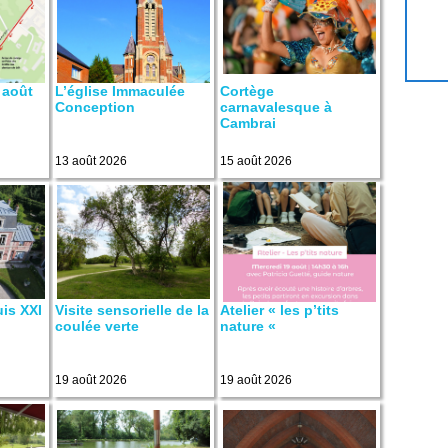
 août
L’église Immaculée
Cortège
Conception
carnavalesque à
Cambrai
13 août 2026
15 août 2026
uis XXI
Visite sensorielle de la
Atelier « les p’tits
coulée verte
nature «
19 août 2026
19 août 2026