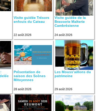
Visite guidée Trésors
Visite guidée de la
enfouis du Cateau
Brasserie Malterie
Cambrésienne
22 août 2026
24 août 2026
:
Présentation de
Les Mouss’aillons du
delée
saison des Scènes
patrimoine
Mitoyennes
28 août 2026
29 août 2026