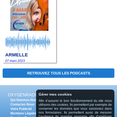
ARMELLE
07 mars 2023
RETROUVEZ TOUS LES PODCASTS
Gérer mes cookies
OXYGENRADIO
Qui Sommes-Nous ?
Afin d’assurer le bon fonctionnement du site nous
Contactez-Nous
utilisons des cookies. Ils permettent par exemple de
conserver les données que vous saississez dans
Votre Publicité
nos formulaires. Ils permettent aussi de mesurer
Mentions Légales
l’audience de manière anonyme afin d'améliorer