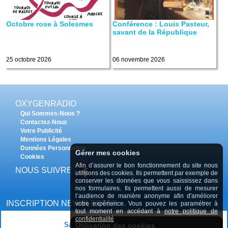
Octobre rose à Solesmes
Conférence : Louis Pasteur,
savant de la République
25 octobre 2026
06 novembre 2026
OXYGENRADIO
Qui Sommes-Nous ?
Contactez-Nous
Votre Publicité
Mentions Légales
Données Personnelles
Gérer mes cookies
Cookies
Afin d’assurer le bon fonctionnement du site nous
NOUS SUIVRE
utilisons des cookies. Ils permettent par exemple de
conserver les données que vous saississez dans
nos formulaires. Ils permettent aussi de mesurer
l’audience de manière anonyme afin d'améliorer
INSCRIPTION NEWSLETTER
votre expérience. Vous pouvez les paramétrer à
tout moment en accédant à
notre politique de
confidentialité
Saisissez votre adresse e-mail :
Utilisation des cookies