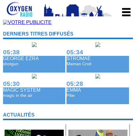
DERNIERS TITRES DIFFUSÉS
05:38
05:34
GEORGE EZRA
STROMAE
shotgun
Maman Croit
05:30
05:28
MAGIC SYSTEM
EMMA
magic in the air
Pitie
ACTUALITÉS