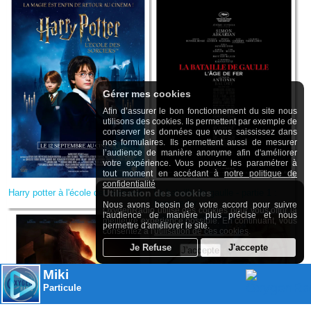
Gérer mes cookies
Afin d’assurer le bon fonctionnement du site nous
utilisons des cookies. Ils permettent par exemple de
conserver les données que vous saississez dans
nos formulaires. Ils permettent aussi de mesurer
l’audience de manière anonyme afin d'améliorer
votre expérience. Vous pouvez les paramétrer à
tout moment en accédant à
notre politique de
confidentialité
Harry potter à l'école des sorciers
La bataille de gaulle - partie 1 :
Utilisation des cookies
l'age de fer
Nous avons beosin de votre accord pour suivre
OxygenRadio utilise des cookies pour vous offrir la
l'audience de manière plus précise et nous
meilleure expérience possible. En continuant, vous
permettre d'améliorer le site.
consentez à l'
utilisation de ces cookies
.
Miki
Particule