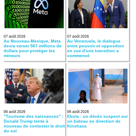
07 août 2026
07 août 2026
Au Nouveau-Mexique, Meta
Au Venezuela, le dialogue
devra verser 567 millions de
entre pouvoir et opposition
dollars pour protéger les
en vue d'une transition a
mineurs
commencé
06 août 2026
06 août 2026
"Tourisme des naissances" :
Ebola : un décès suspect sur
Donald Trump tente à
un bateau en direction de
nouveau de contester le droit
Kinshasa
du sol