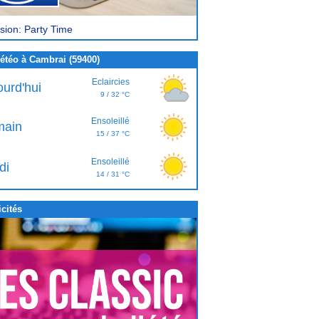
sion: Party Time
étéo à Cambrai (59400)
Eclaircies
ourd'hui
9 / 32 °C
Ensoleillé
ain
15 / 37 °C
Ensoleillé
di
14 / 31 °C
cités