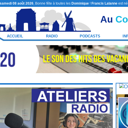
samedi 08 août 2026
, Bonne fête à toutes les
Dominique
!
Francis Lalanne
est né
Au
Co
ACCUEIL
RADIO
PODCASTS
IN