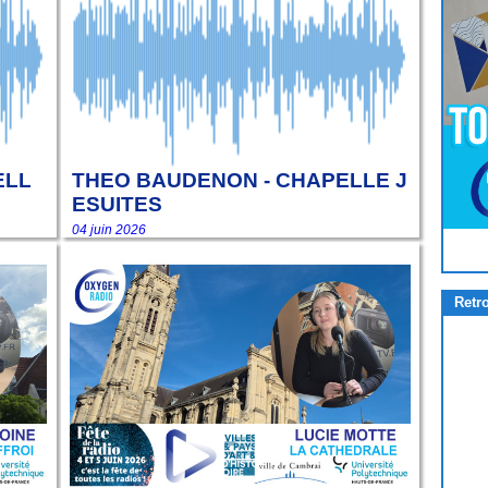
ELL
THEO BAUDENON - CHAPELLE J
ESUITES
04 juin 2026
Pour
Jouer
cliquez-ici
Retr