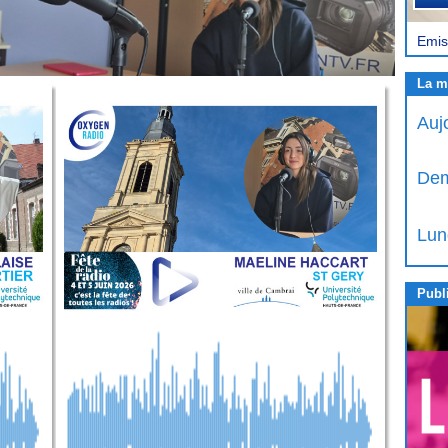
Emis
La m
Auj
Dem
Lun
Publi