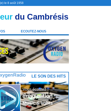
(e) le 8 août 1958
eur
du Cambrésis
FOS
ECOUTEZ-NOUS
LE SON DES HITS
Vous écoutez :
Imagination
Music & lights