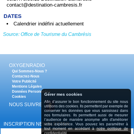
contact@destination-cambresis.fr
DATES
Calendrier indéfini actuellement
Source: Office de Tourisme du Cambrésis
OXYGENRADIO
Qui Sommes-Nous ?
Contactez-Nous
Votre Publicité
Mentions Légales
Données Personnelles
Gérer mes cookies
Cookies
Afin d’assurer le bon fonctionnement du site nous
NOUS SUIVRE
utilisons des cookies. Ils permettent par exemple de
conserver les données que vous saississez dans
nos formulaires. Ils permettent aussi de mesurer
l’audience de manière anonyme afin d'améliorer
INSCRIPTION NEWSLETTER
votre expérience. Vous pouvez les paramétrer à
tout moment en accédant à
notre politique de
confidentialité