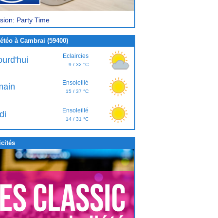
sion: Party Time
étéo à Cambrai (59400)
Eclaircies
ourd'hui
9 / 32 °C
Ensoleillé
ain
15 / 37 °C
Ensoleillé
di
14 / 31 °C
cités