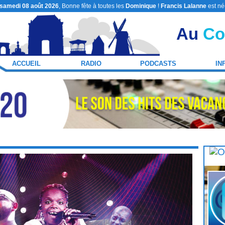
samedi 08 août 2026
, Bonne fête à toutes les
Dominique
!
Francis Lalanne
est né
Au
Co
ACCUEIL
RADIO
PODCASTS
IN