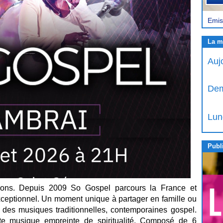
Emis
La m
Auj
Dem
Lun
Publi
ions. Depuis 2009 So Gospel parcours la France et
xceptionnel. Un moment unique à partager en famille ou
 des musiques traditionnelles, contemporaines gospel.
e musique empreinte de spiritualité. Composé de 6