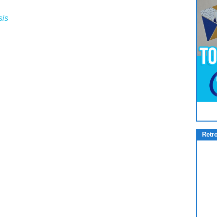
sis
Pour
Jouer
cliquez-ici
Retr