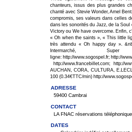
chanteurs, issus des plus grandes ch
chanté avec Stevie Wonder, Amel Bent
compromis, ses valeurs dans celles de 
dans les sonorités du Jazz, de la Sou
Victory ou We have overcome. Enfin, c’e
« Oh when the saints », « This little 
très attendu « Oh happy day ». &nbs
Intermarché, S
ligne: http://www.sogospel.fr; http://w
http://www.francebillet.com; http://w
AUCHAN, CORA, CULTURA, E.LECLER
100 (0.34€TTC/min) http://www.sogospe
ADRESSE
59400 Cambrai
CONTACT
LA FNAC réservations téléphoniqu
DATES