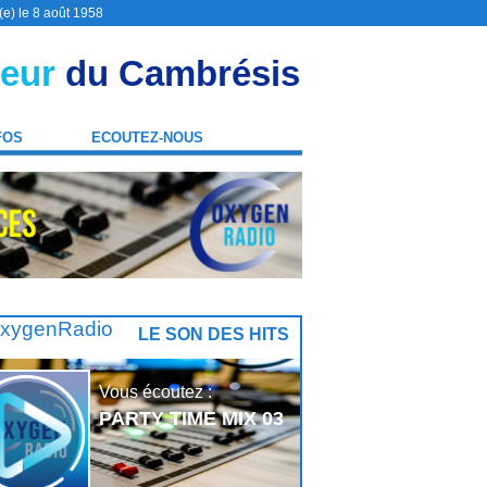
(e) le 8 août 1958
eur
du Cambrésis
FOS
ECOUTEZ-NOUS
LE SON DES HITS
Vous écoutez :
PARTY TIME MIX 03