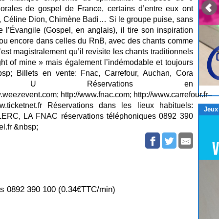
orales de gospel de France, certains d’entre eux ont
, Céline Dion, Chimène Badi… Si le groupe puise, sans
l’Évangile (Gospel, en anglais), il tire son inspiration
l ou encore dans celles du RnB, avec des chants comme
st magistralement qu’il revisite les chants traditionnels
light of mine » mais également l’indémodable et toujours
p; Billets en vente: Fnac, Carrefour, Auchan, Cora
uper U Réservations en
ww.weezevent.com; http://www.fnac.com; http://www.carrefour.fr–
ww.ticketnet.fr Réservations dans les lieux habituels:
Jeux
C, LA FNAC réservations téléphoniques 0892 390
l.fr &nbsp;
es 0892 390 100 (0.34€TTC/min)