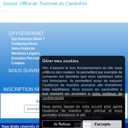
Source: Office de Tourisme du Cambrésis
OXYGENRADIO
Qui Sommes-Nous ?
Contactez-Nous
Votre Publicité
Mentions Légales
Données Personnelles
Gérer mes cookies
Cookies
Afin d’assurer le bon fonctionnement du site nous
NOUS SUIVRE
utilisons des cookies. Ils permettent par exemple de
conserver les données que vous saississez dans
nos formulaires. Ils permettent aussi de mesurer
l’audience de manière anonyme afin d'améliorer
INSCRIPTION NEWSLETTER
votre expérience. Vous pouvez les paramétrer à
tout moment en accédant à
notre politique de
confidentialité
Saisissez votre adresse e-mail :
Utilisation des cookies
Nous avons beosin de votre accord pour suivre
OxygenRadio utilise des cookies pour vous offrir la
INSCRIPTION
l'audience de manière plus précise et nous
meilleure expérience possible. En continuant, vous
permettre d'améliorer le site.
consentez à l'
utilisation de ces cookies
.
Tous droits réservés @OxygenRadio.fr 2009 - 2020