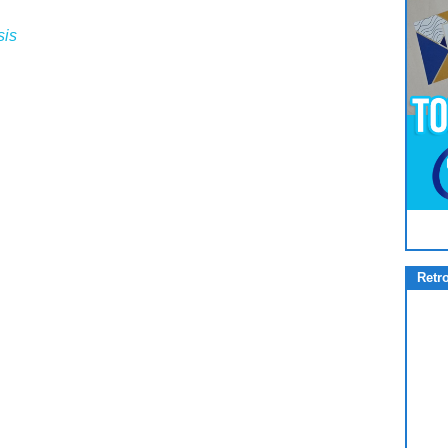
sis
Pour
Jouer
cliquez-ici
Retr