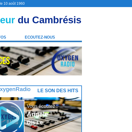
 le 10 août 1960
eur
du Cambrésis
FOS
ECOUTEZ-NOUS
LE SON DES HITS
Vous écoutez :
Angele
Dis Le