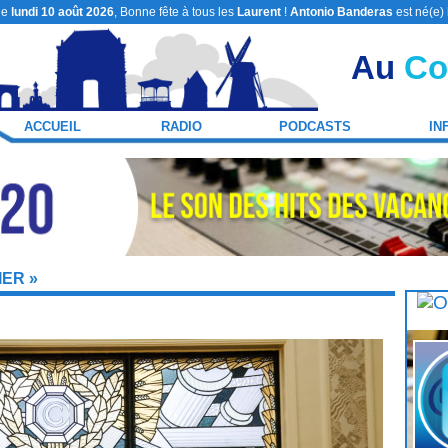
le
lundi 10 août 2026
, Bonne fête à tous les
Laurent
!
Antonio Banderas
est né(e)
Au
Co
ACCUEIL
RADIO
PODCASTS
IN
IER »