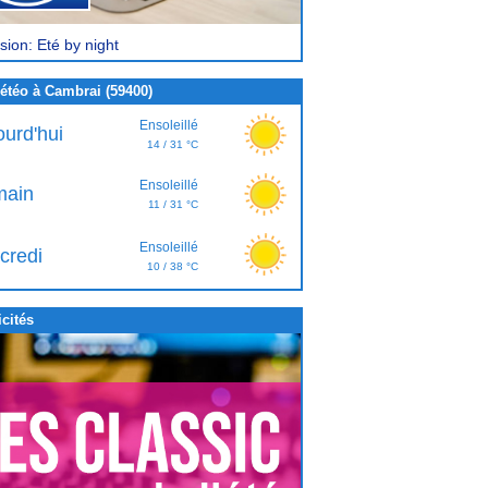
sion: Eté by night
étéo à Cambrai (59400)
Ensoleillé
ourd'hui
14 / 31 °C
Ensoleillé
ain
11 / 31 °C
Ensoleillé
credi
10 / 38 °C
cités