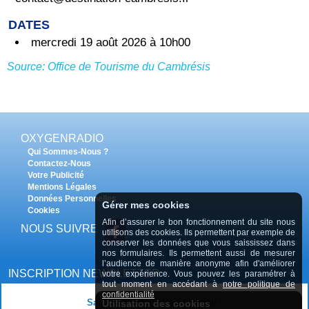
DATES
mercredi 19 août 2026 à 10h00
Source: Office de Tourisme du Cambrésis
OXYGENRADIO
Qui Sommes-Nous ?
Contactez-Nous
Votre Publicité
Mentions Légales
Données Personnelles
Gérer mes cookies
Cookies
Afin d’assurer le bon fonctionnement du site nous
NOUS SUIVRE
utilisons des cookies. Ils permettent par exemple de
conserver les données que vous saississez dans
nos formulaires. Ils permettent aussi de mesurer
l’audience de manière anonyme afin d'améliorer
INSCRIPTION NEWSLETTER
votre expérience. Vous pouvez les paramétrer à
tout moment en accédant à
notre politique de
confidentialité
Saisissez votre adresse e-mail :
Utilisation des cookies