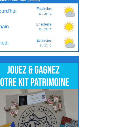
Eclaircies
ourd'hui
11 / 26 °C
Ensoleillé
ain
11 / 28 °C
Eclaircies
edi
9 / 32 °C