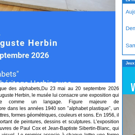
Auj
Dem
Sam
Jeux
e des alphabets,Du 23 mai au 20 septembre 2026
uguste Herbin, le musée lui consacre une exposition qui
ée comme un langage. Figure majeure de
bore dans les années 1940 son "alphabet plastique", un
res, formes géométriques, couleurs et sons. En 1956, il
tant de peintures, dessins et sculptures. L’exposition
uvres de Paul Cox et Jean-Baptiste Sibertin-Blanc, qui
 visuel. Le premier associe à chaque lettre une forme