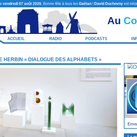
le
vendredi 07 août 2026
, Bonne fête à tous les
Gaétan
!
David Duchovny
est né(e
Au
Co
ACCUEIL
RADIO
PODCASTS
IN
 HERBIN « DIALOGUE DES ALPHABETS »
Emis
La m