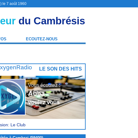
) le 7 août 1960
eur
du Cambrésis
FOS
ECOUTEZ-NOUS
LE SON DES HITS
Vous écoutez :
Abba
voulez vous
sion: Le Club
étéo à Cambrai (59400)