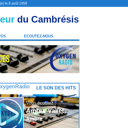
(e) le 8 août 1958
eur
du Cambrésis
FOS
ECOUTEZ-NOUS
LE SON DES HITS
Vous écoutez :
Ambre Vallet
Ambre