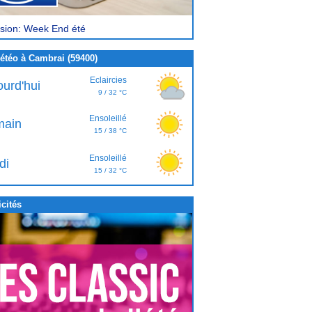
sion: Week End été
étéo à Cambrai (59400)
Eclaircies
ourd'hui
9 / 32 °C
Ensoleillé
ain
15 / 38 °C
Ensoleillé
di
15 / 32 °C
cités