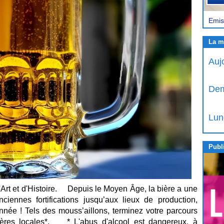
Emis
La m
Auj
Dem
Lun
Publi
d'Art et d'Histoire. Depuis le Moyen Âge, la bière a une
iennes fortifications jusqu’aux lieux de production,
née ! Tels des mouss’aillons, terminez votre parcours
ières locales*. * L'abus d'alcool est dangereux, à