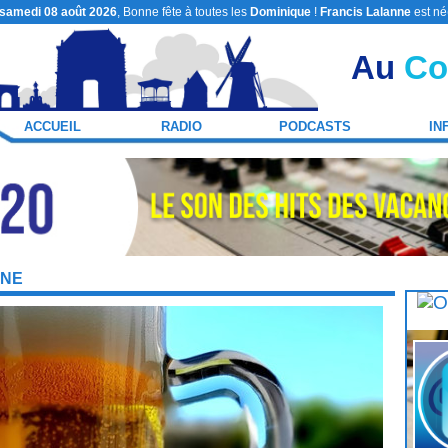
samedi 08 août 2026
, Bonne fête à toutes les
Dominique
!
Francis Lalanne
est né
Au
Co
ACCUEIL
RADIO
PODCASTS
IN
INE