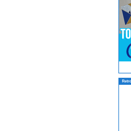
Pour
Jouer
cliquez-ici
Retr