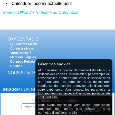
Calendrier indéfini actuellement
Source: Office de Tourisme du Cambrésis
OXYGENRADIO
Qui Sommes-Nous ?
Contactez-Nous
Votre Publicité
Mentions Légales
Données Personnelles
Gérer mes cookies
Cookies
Afin d’assurer le bon fonctionnement du site nous
NOUS SUIVRE
utilisons des cookies. Ils permettent par exemple de
conserver les données que vous saississez dans
nos formulaires. Ils permettent aussi de mesurer
l’audience de manière anonyme afin d'améliorer
INSCRIPTION NEWSLETTER
votre expérience. Vous pouvez les paramétrer à
tout moment en accédant à
notre politique de
confidentialité
Saisissez votre adresse e-mail :
Utilisation des cookies
Nous avons beosin de votre accord pour suivre
OxygenRadio utilise des cookies pour vous offrir la
INSCRIPTION
l'audience de manière plus précise et nous
meilleure expérience possible. En continuant, vous
permettre d'améliorer le site.
consentez à l'
utilisation de ces cookies
.