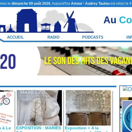
mes le
dimanche 09 août 2026
, Aujourd'hui
Amour
!
Audrey Tautou
est né(e) le 
Au
Co
ACCUEIL
RADIO
PODCASTS
IN
o à Le
EXPOSITION : MARIÉS
Exposition « A la