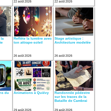
22 août 2026
22 août 2026
 la
Reflète la lumière avec
Stage artistique :
ie
ton attrape-soleil
Architecture modelée
26 août 2026
26 août 2026
ns du
Animations à Quiévy
Randonnée pédestre
sur les traces de la
Bataille de Cambrai
29 août 2026
29 août 2026