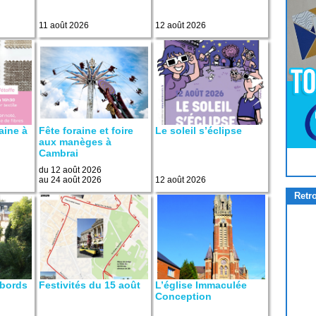
11 août 2026
12 août 2026
raine à
Fête foraine et foire
Le soleil s’éclipse
aux manèges à
Cambrai
Pour
Jouer
cliquez-ici
du 12 août 2026
au 24 août 2026
12 août 2026
Retr
bords
Festivités du 15 août
L’église Immaculée
Conception