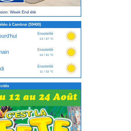
sion: Week End été
étéo à Cambrai (59400)
Ensoleillé
ourd'hui
13 / 37 °C
Ensoleillé
ain
14 / 31 °C
Ensoleillé
di
11 / 32 °C
cités