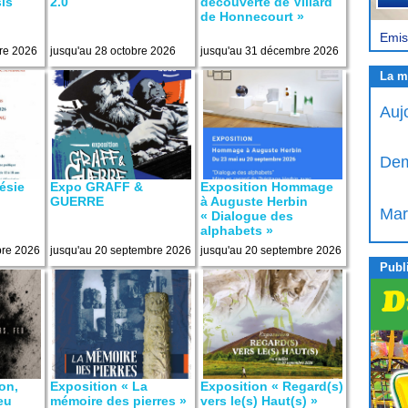
is
2.0
découverte de Villard
de Honnecourt »
Emis
re 2026
jusqu'au 28 octobre 2026
jusqu'au 31 décembre 2026
La m
Auj
Dem
ésie
Expo GRAFF &
Exposition Hommage
GUERRE
à Auguste Herbin
Mar
« Dialogue des
alphabets »
bre 2026
jusqu'au 20 septembre 2026
jusqu'au 20 septembre 2026
Publi
on,
Exposition « La
Exposition « Regard(s)
feu
mémoire des pierres »
vers le(s) Haut(s) »