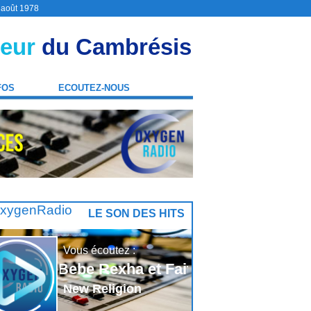
9 août 1978
eur
du Cambrésis
FOS
ECOUTEZ-NOUS
LE SON DES HITS
Vous écoutez :
Bebe Rexha et Faithless
New Religion