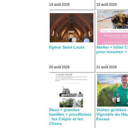
19 août 2026
19 août 2026
Eglise Saint Louis
Atelier « hôtel C
pour insectes »
20 août 2026
21 août 2026
Deux « grandes
Visites guidées
familles » provilloises
Vignoble du Ha
: les Crépin et les
Escaut
Chenu