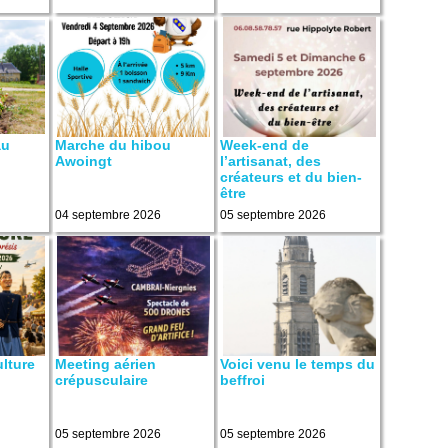
au
Marche du hibou
Week-end de
Awoingt
l’artisanat, des
créateurs et du bien-
être
04 septembre 2026
05 septembre 2026
ulture
Meeting aérien
Voici venu le temps du
crépusculaire
beffroi
05 septembre 2026
05 septembre 2026