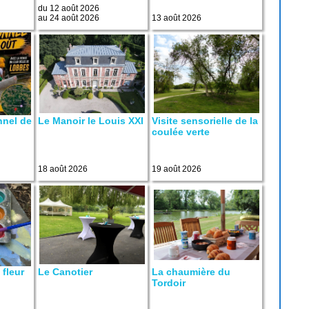
du 12 août 2026
au 24 août 2026
13 août 2026
nnel de
Le Manoir le Louis XXI
Visite sensorielle de la
coulée verte
18 août 2026
19 août 2026
 fleur
Le Canotier
La chaumière du
Tordoir