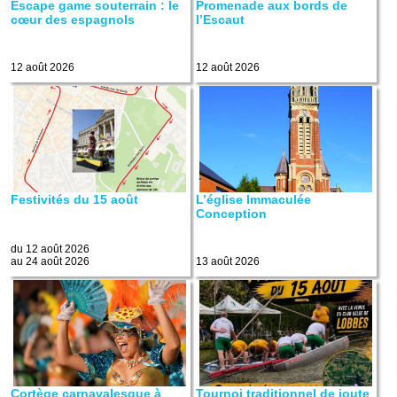
Escape game souterrain : le
Promenade aux bords de
cœur des espagnols
l’Escaut
12 août 2026
12 août 2026
Festivités du 15 août
L’église Immaculée
Conception
du 12 août 2026
au 24 août 2026
13 août 2026
Cortège carnavalesque à
Tournoi traditionnel de joute