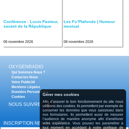
Conférence : Louis Pasteur,
Les Fo’Plafonds | Humour
savant de la République
musical
06 novembre 2026
08 novembre 2026
OXYGENRADIO
Qui Sommes-Nous ?
Contactez-Nous
Votre Publicité
Mentions Légales
Données Personnelles
Gérer mes cookies
Cookies
Afin d’assurer le bon fonctionnement du site nous
NOUS SUIVRE
utilisons des cookies. Ils permettent par exemple de
conserver les données que vous saississez dans
nos formulaires. Ils permettent aussi de mesurer
l’audience de manière anonyme afin d'améliorer
INSCRIPTION NEWSLETTER
votre expérience. Vous pouvez les paramétrer à
tout moment en accédant à
notre politique de