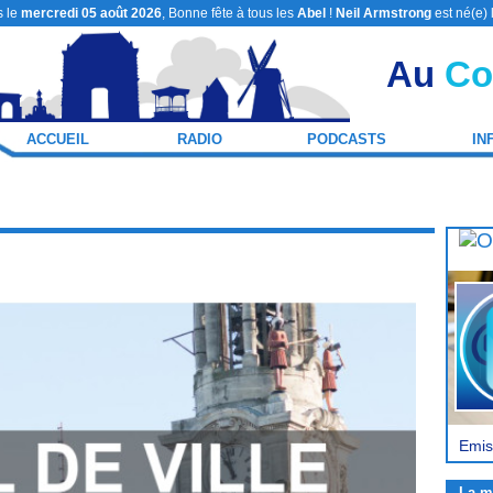
 le
mercredi 05 août 2026
, Bonne fête à tous les
Abel
!
Neil Armstrong
est né(e) 
Au
Co
ACCUEIL
RADIO
PODCASTS
IN
Emis
La m