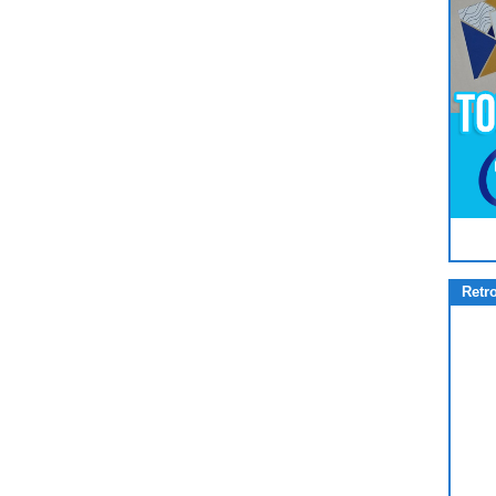
Pour
Jouer
cliquez-ici
Retr