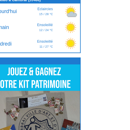
Eclaircies
ourd'hui
15 / 28 °C
Ensoleillé
ain
12 / 24 °C
Ensoleillé
dredi
11 / 27 °C