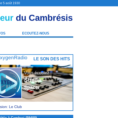
le 5 août 1930
eur
du Cambrésis
FOS
ECOUTEZ-NOUS
LE SON DES HITS
Vous écoutez :
Sheila
Spacer
sion: Le Club
étéo à Cambrai (59400)