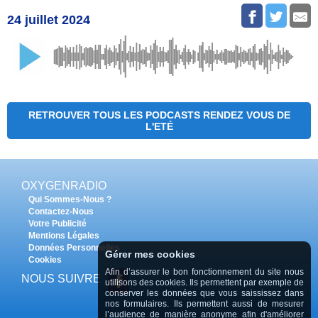
24 juillet 2024
RETROUVER TOUS LES PODCASTS RENDEZ VOUS DE
L'ETÉ
OXYGENRADIO
Qui Sommes-Nous ?
Contactez-Nous
Votre Publicité
Mentions Légales
Données Personnelles
Gérer mes cookies
Cookies
Afin d’assurer le bon fonctionnement du site nous
NOUS SUIVRE
utilisons des cookies. Ils permettent par exemple de
conserver les données que vous saississez dans
nos formulaires. Ils permettent aussi de mesurer
l’audience de manière anonyme afin d'améliorer