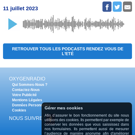
11 juillet 2023
RETROUVER TOUS LES PODCASTS RENDEZ VOUS DE
L'ETÉ
OXYGENRADIO
Qui Sommes-Nous ?
Contactez-Nous
Votre Publicité
Mentions Légales
Données Personnelles
Gérer mes cookies
Cookies
Afin d’assurer le bon fonctionnement du site nous
NOUS SUIVRE
utilisons des cookies. Ils permettent par exemple de
conserver les données que vous saississez dans
nos formulaires. Ils permettent aussi de mesurer
l’audience de manière anonyme afin d'améliorer