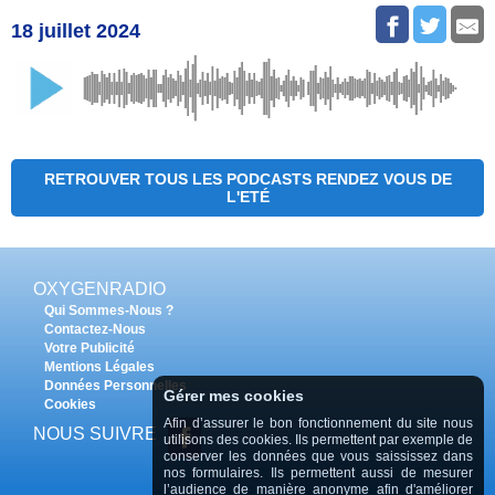
18 juillet 2024
RETROUVER TOUS LES PODCASTS RENDEZ VOUS DE
L'ETÉ
OXYGENRADIO
Qui Sommes-Nous ?
Contactez-Nous
Votre Publicité
Mentions Légales
Données Personnelles
Gérer mes cookies
Cookies
Afin d’assurer le bon fonctionnement du site nous
NOUS SUIVRE
utilisons des cookies. Ils permettent par exemple de
conserver les données que vous saississez dans
nos formulaires. Ils permettent aussi de mesurer
l’audience de manière anonyme afin d'améliorer