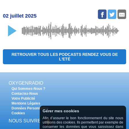
02 juillet 2025
RETROUVER TOUS LES PODCASTS RENDEZ VOUS DE
L'ETÉ
OXYGENRADIO
Qui Sommes-Nous ?
Contactez-Nous
Votre Publicité
Mentions Légales
Données Personnelles
Gérer mes cookies
Cookies
Afin d’assurer le bon fonctionnement du site nous
NOUS SUIVRE
utilisons des cookies. Ils permettent par exemple de
conserver les données que vous saississez dans