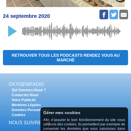
24 septembre 2020
RETROUVER TOUS LES PODCASTS RENDEZ VOUS AU
MARCHÉ
OXYGENRADIO
Qui Sommes-Nous ?
Contactez-Nous
Votre Publicité
Mentions Légales
Données Personnelles
Gérer mes cookies
Cookies
Afin d’assurer le bon fonctionnement du site nous
NOUS SUIVRE
utilisons des cookies. Ils permettent par exemple de
conserver les données que vous saississez dans