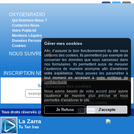
20 janvier 2025
OXYGENRADIO
Qui Sommes-Nous ?
Contactez-Nous
Votre Publicité
Mentions Légales
Données Personnelles
Gérer mes cookies
Cookies
RETROUVER TOUS LES PODCASTS LES RENDEZ-VOUS EN
Afin d’assurer le bon fonctionnement du site nous
CAMBRÉSIS
NOUS SUIVRE
utilisons des cookies. Ils permettent par exemple de
conserver les données que vous saississez dans
nos formulaires. Ils permettent aussi de mesurer
l’audience de manière anonyme afin d'améliorer
INSCRIPTION NEWSLETTER
votre expérience. Vous pouvez les paramétrer à
tout moment en accédant à
notre politique de
confidentialité
Saisissez votre adresse e-mail :
Utilisation des cookies
Nous avons beosin de votre accord pour suivre
OxygenRadio utilise des cookies pour vous offrir la
INSCRIPTION
l'audience de manière plus précise et nous
meilleure expérience possible. En continuant, vous
permettre d'améliorer le site.
consentez à l'
utilisation de ces cookies
.
Tous droits réservés @OxygenRadio.fr 2009 - 2020
La Zarra
Tu Ten Iras