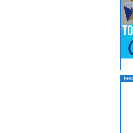
Pour
Jouer
cliquez-ici
Retr