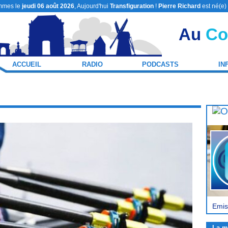
mmes le
jeudi 06 août 2026
, Aujourd'hui
Transfiguration
!
Pierre Richard
est né(e)
Au
Co
ACCUEIL
RADIO
PODCASTS
IN
Emis
La m