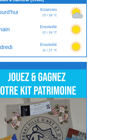
Eclaircies
ourd'hui
15 / 28 °C
Ensoleillé
ain
12 / 24 °C
Ensoleillé
dredi
11 / 27 °C