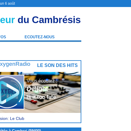
 un 6 août
eur
du Cambrésis
FOS
ECOUTEZ-NOUS
LE SON DES HITS
Vous écoutez :
Delight
Is it too late
sion: Le Club
étéo à Cambrai (59400)