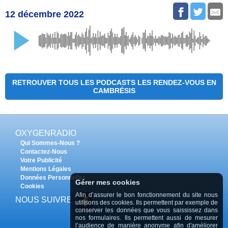
12 décembre 2022
RETROUVER TOUS LES PODCASTS LES RENDEZ-VOUS EN
CAMBRÉSIS
OXYGENRADIO
Qui Sommes-Nous ?
Contactez-Nous
Votre Publicité
Mentions Légales
Données Personnelles
Gérer mes cookies
Cookies
Afin d’assurer le bon fonctionnement du site nous
NOUS SUIVRE
utilisons des cookies. Ils permettent par exemple de
conserver les données que vous saississez dans
nos formulaires. Ils permettent aussi de mesurer
l’audience de manière anonyme afin d'améliorer