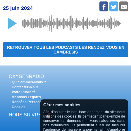
25 juin 2024
RETROUVER TOUS LES PODCASTS LES RENDEZ-VOUS EN
CAMBRÉSIS
OXYGENRADIO
Qui Sommes-Nous ?
Contactez-Nous
Votre Publicité
Mentions Légales
Données Personnelles
Gérer mes cookies
Cookies
Afin d’assurer le bon fonctionnement du site nous
NOUS SUIVRE
utilisons des cookies. Ils permettent par exemple de
conserver les données que vous saississez dans
nos formulaires. Ils permettent aussi de mesurer
l’audience de manière anonyme afin d'améliorer