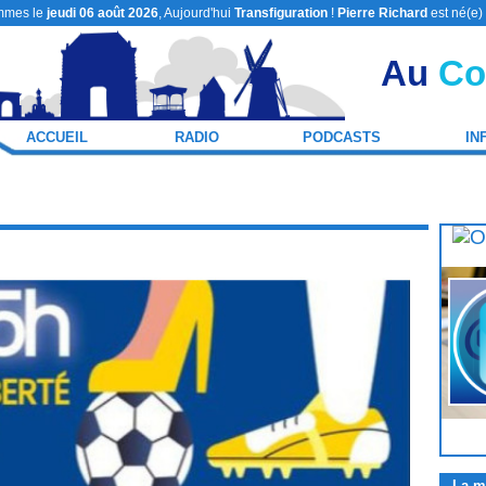
mmes le
jeudi 06 août 2026
, Aujourd'hui
Transfiguration
!
Pierre Richard
est né(e)
Au
Co
ACCUEIL
RADIO
PODCASTS
IN
La m