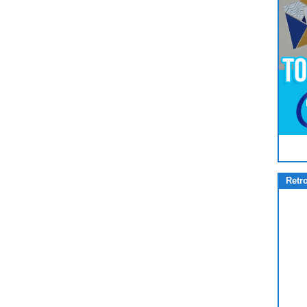
Pour
Jouer
cliquez-ici
Retr