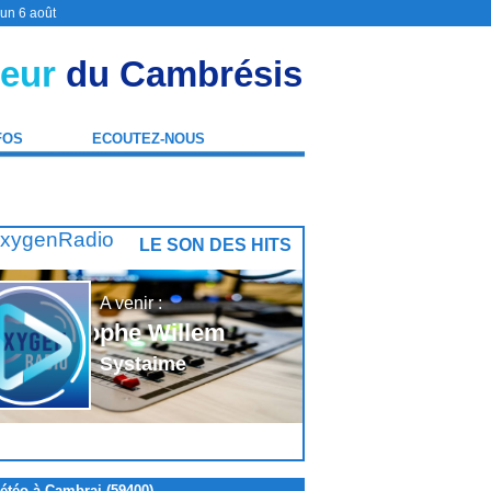
 un 6 août
eur
du Cambrésis
FOS
ECOUTEZ-NOUS
LE SON DES HITS
A venir :
Christophe Willem
Systaime
étéo à Cambrai (59400)