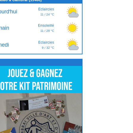
Eclaircies
ourd'hui
11 / 24 °C
Ensoleillé
ain
11 / 28 °C
Eclaircies
edi
9 / 32 °C