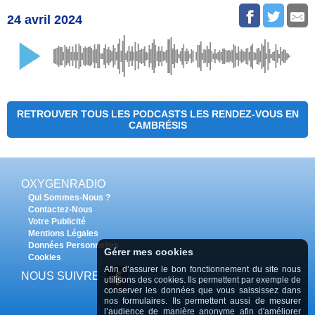
24 avril 2024
RETROUVER TOUS LES PODCASTS LES RENDEZ-VOUS EN
CAMBRÉSIS
OXYGENRADIO
Qui Sommes-Nous ?
Contactez-Nous
Votre Publicité
Mentions Légales
Données Personnelles
Gérer mes cookies
Cookies
Afin d’assurer le bon fonctionnement du site nous
NOUS SUIVRE
utilisons des cookies. Ils permettent par exemple de
conserver les données que vous saississez dans
nos formulaires. Ils permettent aussi de mesurer
l’audience de manière anonyme afin d'améliorer