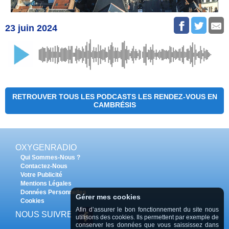
23 juin 2024
RETROUVER TOUS LES PODCASTS LES RENDEZ-VOUS EN
CAMBRÉSIS
OXYGENRADIO
Qui Sommes-Nous ?
Contactez-Nous
Votre Publicité
Mentions Légales
Données Personnelles
Gérer mes cookies
Cookies
Afin d’assurer le bon fonctionnement du site nous
NOUS SUIVRE
utilisons des cookies. Ils permettent par exemple de
conserver les données que vous saississez dans