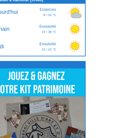
Eclaircies
ourd'hui
9 / 32 °C
Ensoleillé
ain
15 / 38 °C
Ensoleillé
di
15 / 32 °C