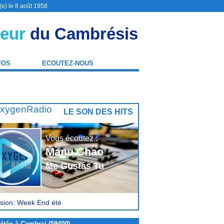
(e) le 8 août 1958
eur
du Cambrésis
FOS
ECOUTEZ-NOUS
LE SON DES HITS
Vous écoutez :
Manu Chao
Me Gustas Tu
sion: Week End été
étéo à Cambrai (59400)