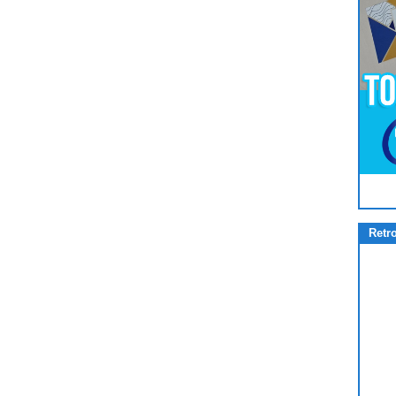
Pour
Jouer
cliquez-ici
Retr