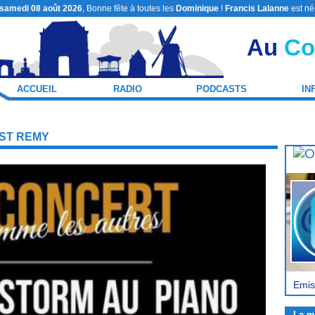
samedi 08 août 2026
, Bonne fête à toutes les
Dominique
!
Francis Lalanne
est né
Au
Co
ACCUEIL
RADIO
PODCASTS
IN
 ST REMY
Emis
La m