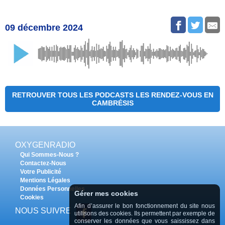
09 décembre 2024
RETROUVER TOUS LES PODCASTS LES RENDEZ-VOUS EN
CAMBRÉSIS
OXYGENRADIO
Qui Sommes-Nous ?
Contactez-Nous
Votre Publicité
Mentions Légales
Données Personnelles
Gérer mes cookies
Cookies
Afin d’assurer le bon fonctionnement du site nous
NOUS SUIVRE
utilisons des cookies. Ils permettent par exemple de
conserver les données que vous saississez dans