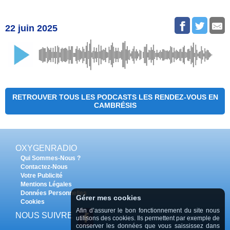
22 juin 2025
RETROUVER TOUS LES PODCASTS LES RENDEZ-VOUS EN
CAMBRÉSIS
OXYGENRADIO
Qui Sommes-Nous ?
Contactez-Nous
Votre Publicité
Mentions Légales
Données Personnelles
Gérer mes cookies
Cookies
Afin d’assurer le bon fonctionnement du site nous
NOUS SUIVRE
utilisons des cookies. Ils permettent par exemple de
conserver les données que vous saississez dans