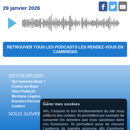
29 janvier 2026
RETROUVER TOUS LES PODCASTS LES RENDEZ-VOUS EN
CAMBRÉSIS
OXYGENRADIO
Qui Sommes-Nous ?
Contactez-Nous
Votre Publicité
Mentions Légales
Données Personnelles
Gérer mes cookies
Cookies
Afin d’assurer le bon fonctionnement du site nous
NOUS SUIVRE
utilisons des cookies. Ils permettent par exemple de
conserver les données que vous saississez dans
nos formulaires. Ils permettent aussi de mesurer
l’audience de manière anonyme afin d'améliorer