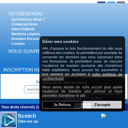
28 février 2026
OXYGENRADIO
Qui Sommes-Nous ?
Contactez-Nous
Votre Publicité
Mentions Légales
Données Personnelles
Gérer mes cookies
Cookies
RETROUVER TOUS LES PODCASTS LES RENDEZ-VOUS EN
Afin d’assurer le bon fonctionnement du site nous
CAMBRÉSIS
NOUS SUIVRE
utilisons des cookies. Ils permettent par exemple de
conserver les données que vous saississez dans
nos formulaires. Ils permettent aussi de mesurer
l’audience de manière anonyme afin d'améliorer
INSCRIPTION NEWSLETTER
votre expérience. Vous pouvez les paramétrer à
tout moment en accédant à
notre politique de
confidentialité
Saisissez votre adresse e-mail :
Utilisation des cookies
Nous avons beosin de votre accord pour suivre
OxygenRadio utilise des cookies pour vous offrir la
INSCRIPTION
l'audience de manière plus précise et nous
meilleure expérience possible. En continuant, vous
permettre d'améliorer le site.
consentez à l'
utilisation de ces cookies
.
Tous droits réservés @OxygenRadio.fr 2009 - 2020
Scotch
Take me up