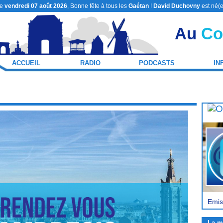
le
vendredi 07 août 2026
, Bonne fête à tous les
Gaétan
!
David Duchovny
est né(e
Au
Co
ACCUEIL
RADIO
PODCASTS
IN
Emis
La m