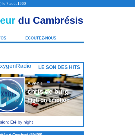
) le 7 août 1960
eur
du Cambrésis
FOS
ECOUTEZ-NOUS
LE SON DES HITS
A venir :
chris de burg
high on emotion
sion: Eté by night
étéo à Cambrai (59400)