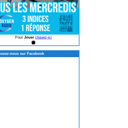
Pour
Jouer
cliquez-ici
Pour
Jouer
c
ouvez-nous sur Facebook