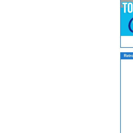
Pour
Jouer
cliquez-ici
Retr