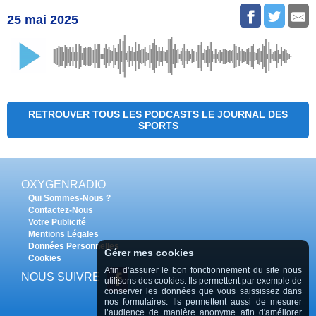
25 mai 2025
RETROUVER TOUS LES PODCASTS LE JOURNAL DES
SPORTS
OXYGENRADIO
Qui Sommes-Nous ?
Contactez-Nous
Votre Publicité
Mentions Légales
Données Personnelles
Gérer mes cookies
Cookies
Afin d’assurer le bon fonctionnement du site nous
NOUS SUIVRE
utilisons des cookies. Ils permettent par exemple de
conserver les données que vous saississez dans
nos formulaires. Ils permettent aussi de mesurer
l’audience de manière anonyme afin d'améliorer