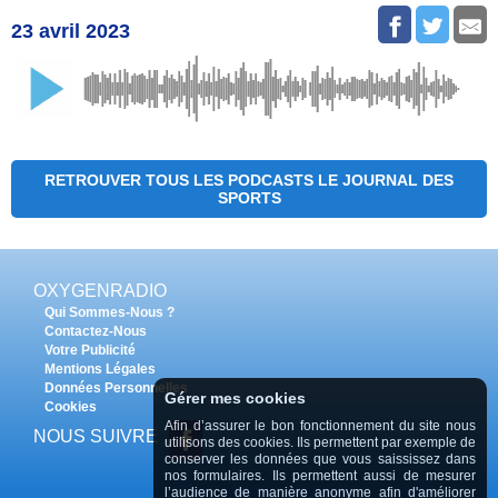
23 avril 2023
RETROUVER TOUS LES PODCASTS LE JOURNAL DES
SPORTS
OXYGENRADIO
Qui Sommes-Nous ?
Contactez-Nous
Votre Publicité
Mentions Légales
Données Personnelles
Gérer mes cookies
Cookies
Afin d’assurer le bon fonctionnement du site nous
NOUS SUIVRE
utilisons des cookies. Ils permettent par exemple de
conserver les données que vous saississez dans
nos formulaires. Ils permettent aussi de mesurer
l’audience de manière anonyme afin d'améliorer