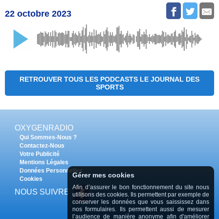
22 octobre 2023
RETROUVER TOUS LES PODCASTS LE JOURNAL DES
SPORTS
OXYGENRADIO
Qui Sommes-Nous ?
Contactez-Nous
Votre Publicité
Mentions Légales
Données Personnelles
Gérer mes cookies
Cookies
Afin d’assurer le bon fonctionnement du site nous
NOUS SUIVRE
utilisons des cookies. Ils permettent par exemple de
conserver les données que vous saississez dans
nos formulaires. Ils permettent aussi de mesurer
l’audience de manière anonyme afin d'améliorer