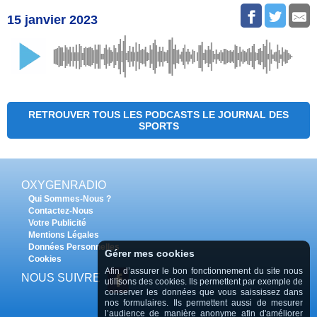
15 janvier 2023
RETROUVER TOUS LES PODCASTS LE JOURNAL DES
SPORTS
OXYGENRADIO
Qui Sommes-Nous ?
Contactez-Nous
Votre Publicité
Mentions Légales
Données Personnelles
Gérer mes cookies
Cookies
Afin d’assurer le bon fonctionnement du site nous
NOUS SUIVRE
utilisons des cookies. Ils permettent par exemple de
conserver les données que vous saississez dans
nos formulaires. Ils permettent aussi de mesurer
l’audience de manière anonyme afin d'améliorer