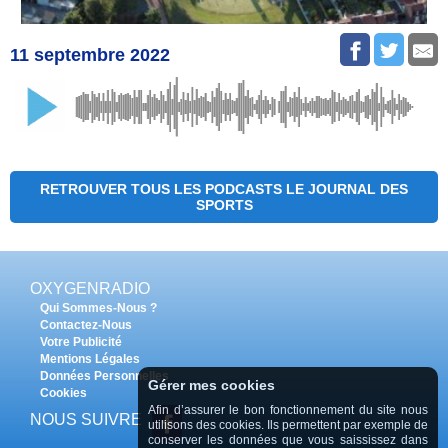
11 septembre 2022
RETROUVER TOUS LES PODCASTS LE JOURNAL DES
SPORTS
OXYGENRADIO
Qui Sommes-Nous ?
Contactez-Nous
Votre Publicité
Mentions Légales
Données Personnelles
Gérer mes cookies
Cookies
Afin d’assurer le bon fonctionnement du site nous
NOUS SUIVRE
utilisons des cookies. Ils permettent par exemple de
conserver les données que vous saississez dans