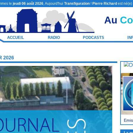
mmes le
jeudi 06 août 2026
, Aujourd'hui
Transfiguration
!
Pierre Richard
est né(e)
Au
Co
ACCUEIL
RADIO
PODCASTS
IN
 2026
Emis
La m