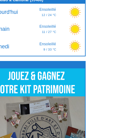
Ensoleillé
ourd'hui
12 / 24 °C
Ensoleillé
ain
11 / 27 °C
Ensoleillé
edi
9 / 33 °C