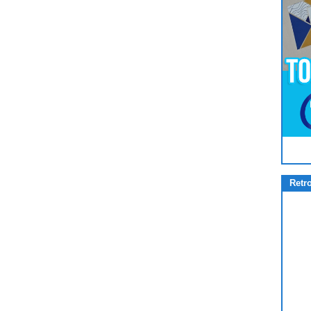
Pour
Jouer
cliquez-ici
Retr