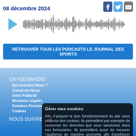
08 décembre 2024
RETROUVER TOUS LES PODCASTS LE JOURNAL DES
SPORTS
OXYGENRADIO
Qui Sommes-Nous ?
Contactez-Nous
Votre Publicité
Mentions Légales
Données Personnelles
Gérer mes cookies
Cookies
Afin d’assurer le bon fonctionnement du site nous
NOUS SUIVRE
utilisons des cookies. Ils permettent par exemple de
conserver les données que vous saississez dans
nos formulaires. Ils permettent aussi de mesurer
l’audience de manière anonyme afin d'améliorer