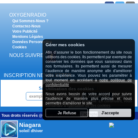
13 janvier 2026
OXYGENRADIO
Qui Sommes-Nous ?
Contactez-Nous
Votre Publicité
Mentions Légales
Données Personnelles
Gérer mes cookies
Cookies
RETROUVER TOUS LES PODCASTS LE JOURNAL DES
Afin d’assurer le bon fonctionnement du site nous
SPORTS
NOUS SUIVRE
utilisons des cookies. Ils permettent par exemple de
conserver les données que vous saississez dans
nos formulaires. Ils permettent aussi de mesurer
l’audience de manière anonyme afin d'améliorer
INSCRIPTION NEWSLETTER
votre expérience. Vous pouvez les paramétrer à
tout moment en accédant à
notre politique de
confidentialité
Saisissez votre adresse e-mail :
Utilisation des cookies
Nous avons beosin de votre accord pour suivre
OxygenRadio utilise des cookies pour vous offrir la
INSCRIPTION
l'audience de manière plus précise et nous
meilleure expérience possible. En continuant, vous
permettre d'améliorer le site.
consentez à l'
utilisation de ces cookies
.
Tous droits réservés @OxygenRadio.fr 2009 - 2020
Niagara
soleil dhiver