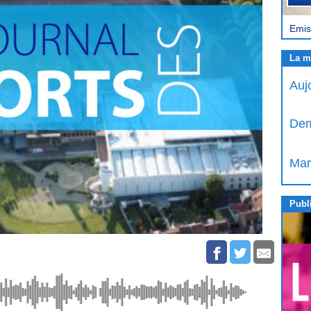
Emis
La m
Auj
Dem
Mar
Publi