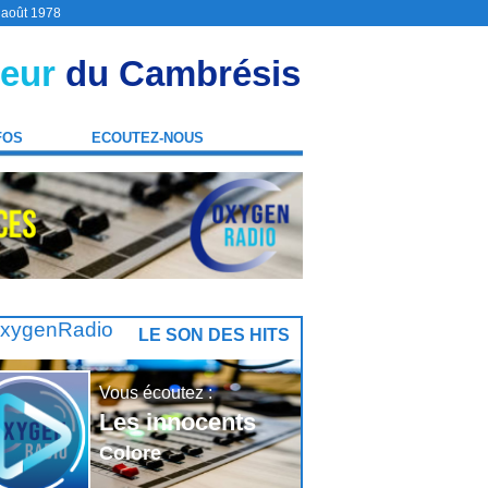
9 août 1978
eur
du Cambrésis
FOS
ECOUTEZ-NOUS
LE SON DES HITS
Vous écoutez :
Les innocents
Colore