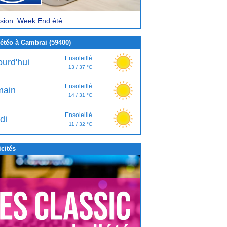
sion: Week End été
étéo à Cambrai (59400)
Ensoleillé
ourd'hui
13 / 37 °C
Ensoleillé
ain
14 / 31 °C
Ensoleillé
di
11 / 32 °C
cités