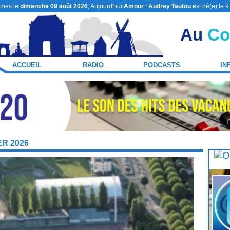
mes le
dimanche 09 août 2026
, Aujourd'hui
Amour
!
Audrey Tautou
est né(e) le 
Au
Co
ACCUEIL
RADIO
PODCASTS
IN
ER 2026