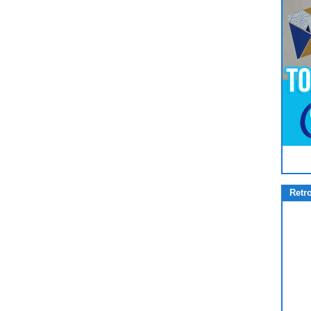
Pour
Jouer
cliquez-ici
Retr