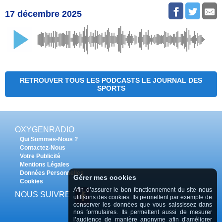
17 décembre 2025
RETROUVER TOUS LES PODCASTS LE JOURNAL DES
SPORTS
OXYGENRADIO
Qui Sommes-Nous ?
Contactez-Nous
Votre Publicité
Mentions Légales
Données Personnelles
Gérer mes cookies
Cookies
Afin d’assurer le bon fonctionnement du site nous
NOUS SUIVRE
utilisons des cookies. Ils permettent par exemple de
conserver les données que vous saississez dans
nos formulaires. Ils permettent aussi de mesurer
l’audience de manière anonyme afin d'améliorer