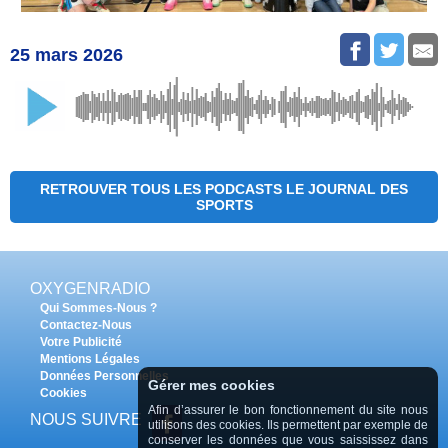
25 mars 2026
RETROUVER TOUS LES PODCASTS LE JOURNAL DES
SPORTS
OXYGENRADIO
Qui Sommes-Nous ?
Contactez-Nous
Votre Publicité
Mentions Légales
Données Personnelles
Gérer mes cookies
Cookies
Afin d’assurer le bon fonctionnement du site nous
NOUS SUIVRE
utilisons des cookies. Ils permettent par exemple de
conserver les données que vous saississez dans