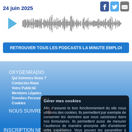
24 juin 2025
RETROUVER TOUS LES PODCASTS LA MINUTE EMPLOI
OXYGENRADIO
Qui Sommes-Nous ?
Contactez-Nous
Votre Publicité
Mentions Légales
Données Personnelles
Gérer mes cookies
Cookies
Afin d’assurer le bon fonctionnement du site nous
NOUS SUIVRE
utilisons des cookies. Ils permettent par exemple de
conserver les données que vous saississez dans
nos formulaires. Ils permettent aussi de mesurer
l’audience de manière anonyme afin d'améliorer
INSCRIPTION NEWSLETTER
votre expérience. Vous pouvez les paramétrer à