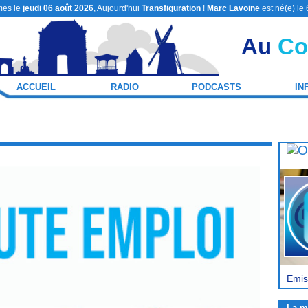
es le
jeudi 06 août 2026
, Aujourd'hui
Transfiguration
!
Marc Lavoine
est né(e) le
Au
Co
ACCUEIL
RADIO
PODCASTS
IN
Emis
La m