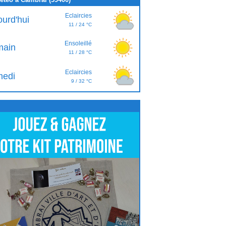
Eclaircies
ourd'hui
11 / 24 °C
Ensoleillé
ain
11 / 28 °C
Eclaircies
edi
9 / 32 °C