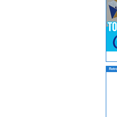
Pour
Jouer
cliquez-ici
Retr