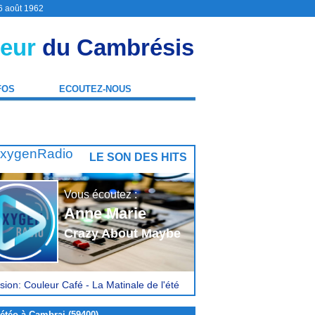
 6 août 1962
eur
du Cambrésis
FOS
ECOUTEZ-NOUS
LE SON DES HITS
Vous écoutez :
Anne Marie
Crazy About Maybe
sion: Couleur Café - La Matinale de l'été
étéo à Cambrai (59400)