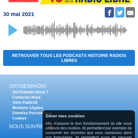
30 mai 2021
RETROUVER TOUS LES PODCASTS HISTOIRE RADIOS
LIBRES
OXYGENRADIO
Qui Sommes-Nous ?
Contactez-Nous
Votre Publicité
Mentions Légales
Données Personnelles
Gérer mes cookies
Cookies
Afin d’assurer le bon fonctionnement du site nous
NOUS SUIVRE
utilisons des cookies. Ils permettent par exemple de
conserver les données que vous saississez dans
nos formulaires. Ils permettent aussi de mesurer