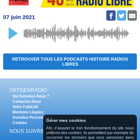
07 juin 2021
RETROUVER TOUS LES PODCASTS HISTOIRE RADIOS
LIBRES
OXYGENRADIO
Qui Sommes-Nous ?
Contactez-Nous
Votre Publicité
Mentions Légales
Données Personnelles
Gérer mes cookies
Cookies
Afin d’assurer le bon fonctionnement du site nous
NOUS SUIVRE
utilisons des cookies. Ils permettent par exemple de
conserver les données que vous saississez dans