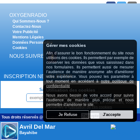
02 juin 2021
OXYGENRADIO
Qui Sommes-Nous ?
Contactez-Nous
Votre Publicité
Mentions Légales
Données Personnelles
Gérer mes cookies
Cookies
RETROUVER TOUS LES PODCASTS HISTOIRE RADIOS
Afin d’assurer le bon fonctionnement du site nous
LIBRES
NOUS SUIVRE
utilisons des cookies. Ils permettent par exemple de
conserver les données que vous saississez dans
nos formulaires. Ils permettent aussi de mesurer
l’audience de manière anonyme afin d'améliorer
INSCRIPTION NEWSLETTER
votre expérience. Vous pouvez les paramétrer à
tout moment en accédant à
notre politique de
confidentialité
Saisissez votre adresse e-mail :
Utilisation des cookies
Nous avons beosin de votre accord pour suivre
OxygenRadio utilise des cookies pour vous offrir la
INSCRIPTION
l'audience de manière plus précise et nous
meilleure expérience possible. En continuant, vous
permettre d'améliorer le site.
consentez à l'
utilisation de ces cookies
.
Tous droits réservés @OxygenRadio.fr 2009 - 2020
Avril Del Mar
Bayahibe